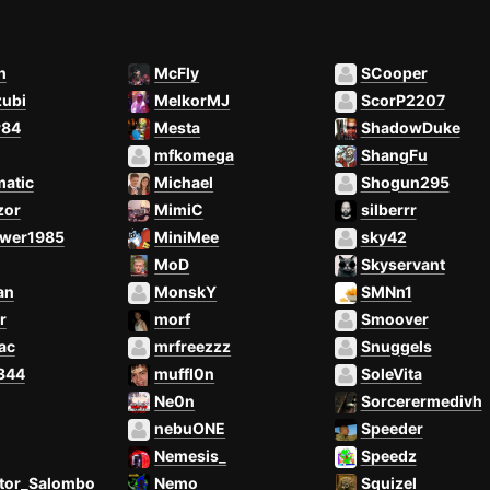
h
McFly
SCooper
zubi
MelkorMJ
ScorP2207
r84
Mesta
ShadowDuke
mfkomega
ShangFu
atic
Michael
Shogun295
zor
MimiC
silberrr
ower1985
MiniMee
sky42
MoD
Skyservant
an
MonskY
SMNn1
r
morf
Smoover
ac
mrfreezzz
Snuggels
344
muffl0n
SoleVita
Ne0n
Sorcerermedivh
nebuONE
Speeder
Nemesis_
Speedz
ctor_Salombo
Nemo
Squizel