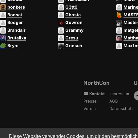
bonkers
G3tt0
Marin
Bonsai
Ghosta
MAST
Booger
Gowron
Maste
Brandair
Grammy
matge
Brutalixa
Gresu
Matth
Bryni
Grinsch
Max1m
NorthCon
U
Kontakt
Impressum
Presse
AGB
Verein
Datenschutz
Copyright © 
Diese Website verwendet Cookies, um dir den bestmöglich
Built with
BYCEP