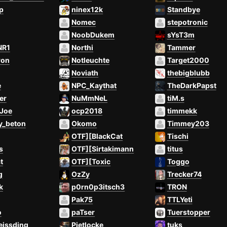
p
ninex12k
Standbye
Nomec
stepotronic
NoobDukem
sYsT3m
NR1
Northi
Tammer
ron
Notleuchte
Target2000
Noviath
thebigblubb
e
NPC_Kaythat
TheDarkPapst
er
NuMmNeL
tiM.s
Joe
ocp2018
timmekk
y_beton
Okomo
Timmey203
OTF][BlackCat
Tischi
s
OTF][Sirtakimann
titus
t
OTF][Toxic
Toggo
g
OzZy
Trecker74
k
p0rn0p3itsch3
TRON
Pak75
TTLYeti
o
paTser
Tuerstopper
eissding
Pietlocke
tuks