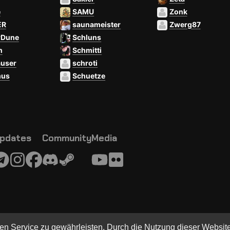
e
SAMU
Zonk
ER
saunameister
Zwerg87
rDune
Schluns
h
Schmitti
auser
schroti
us
Schuetze
pdates
Community
Media
2017-2024 Team NorthCon
en Service zu gewährleisten. Durch die Nutzung dieser Websit
S – a LAN party platform