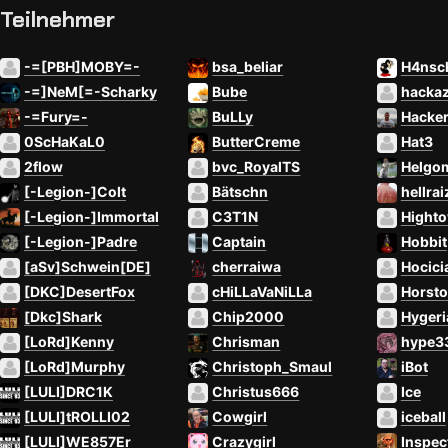
Teilnehmer
-=[PBH]MOBY=-
bsa_beliar
H4nsc
-=]NeM[=-Scharky
Bube
hacka
-=Fury=-
BuLLy
Hacke
0ScHaKaL0
ButterCreme
Hat3
2flow
bvc_RoyalTS
Helgom
[-Legion-]Colt
Bätschn
hellrai
[-Legion-]Immortal
C3T1N
Hight
[-Legion-]Padre
Captain
Hobbit
[aSv]Schwein[DE]
cherraiwa
Hocici
[DKC]DesertFox
cHiLLaVaNiLLa
Horsto
[Dkc]Shark
Chip2000
Hygeri
[LoRd]Kenny
Chrisman
hype3
[LoRd]Murphy
Christoph_Smaul
iBot
[LULI]DRC1K
Christus666
Ice
[LULI]tROLLI02
Cowgirl
iceball
[LULI]WE857Er
Crazygirl
Inspe