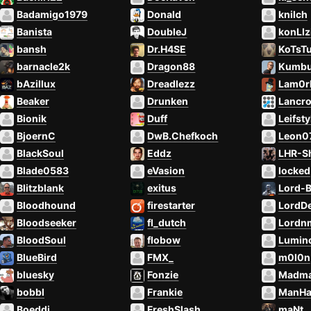
Badamigo1979
Donald
knilch
Banista
DoubleJ
konLIz
bansh
Dr.H4SE
KoTsT
barnacle2k
Dragon88
Kumbu
bAzillux
Dreadlezz
Lam0
Beaker
Drunken
Lancro
Bionik
Duff
Leifsty
BjoernC
DwB.Chefkoch
Leon0
BlackSoul
Eddz
LHR-S
Blade0583
eVasion
locked
Blitzblank
exitus
Lord-B
Bloodhound
firestarter
LordDe
Bloodseeker
fl_dutch
Lordn
BloodSoul
flobow
Lumin
BlueBird
FMX_
m0l0n
bluesky
Fonzie
Madma
bobbl
Frankie
ManH
Boeddi
FreshSlash
maNt