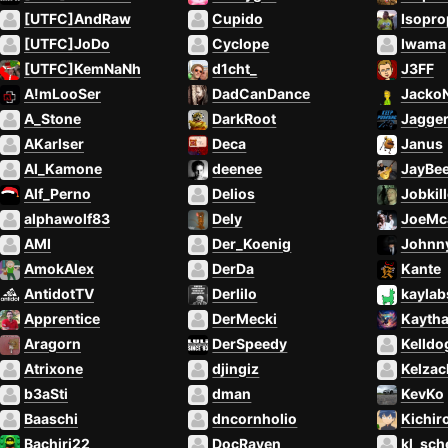
[UTFC]AndRaw
Cupido
Isopro
[UTFC]JoDo
Cyclope
Iwama
[UTFC]KemNaNh
d1cht_
J3FF
A!mLooSer
DadCanDance
Jacko
A_Stone
DarkRoot
Jagge
AKarlser
Deca
Janus
Al_Kamone
deenee
JayBe
Alf_Perno
Delios
Jobkill
alphawolf83
Dely
JoeMc
AMI
Der_Koenig
Johnn
AmokAlex
DerDa
Kante
AntidotTV
Derlilo
kaylab
Apprentice
DerMecki
Kaytha
Aragorn
DerSpeedy
Kelldo
Atrixone
djingiz
Kelzac
b3aSti
dman
KevKo
Baaschi
dncornholio
Kichir
Bachiri22
DocRaven
kl_sch