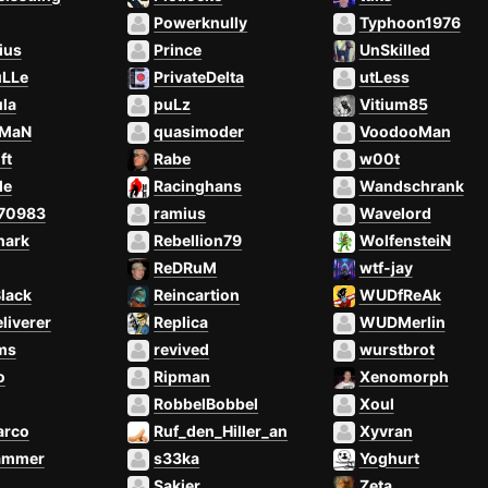
Powerknully
Typhoon1976
ius
Prince
UnSkilled
uLLe
PrivateDelta
utLess
la
puLz
Vitium85
rMaN
quasimoder
VoodooMan
ft
Rabe
w00t
le
Racinghans
Wandschrank
70983
ramius
Wavelord
hark
Rebellion79
WolfensteiN
ReDRuM
wtf-jay
lack
Reincartion
WUDfReAk
liverer
Replica
WUDMerlin
ms
revived
wurstbrot
o
Ripman
Xenomorph
RobbelBobbel
Xoul
rco
Ruf_den_Hiller_an
Xyvran
ammer
s33ka
Yoghurt
Sakier
Zeta