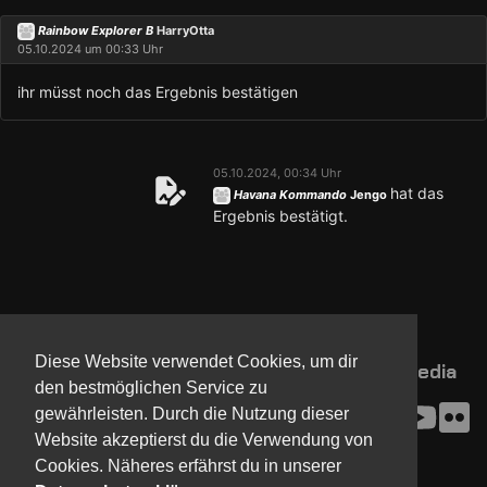
Rainbow Explorer B
HarryOtta
05.10.2024 um 00:33 Uhr
ihr müsst noch das Ergebnis bestätigen
05.10.2024, 00:34 Uhr
hat das
Havana Kommando
Jengo
Ergebnis bestätigt.
Diese Website verwendet Cookies, um dir
NorthCon
Updates
Community
Media
den bestmöglichen Service zu
Kontakt
Impressum
gewährleisten. Durch die Nutzung dieser
Presse
AGB
Website akzeptierst du die Verwendung von
Verein
Datenschutz
Cookies. Näheres erfährst du in unserer