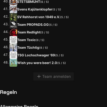
STETSBMÜHT
(6 / 5)
Svens Kajütenklopfer
(5 / 5)
SV Rehhorst von 1949 e.V.
(5 / 5)
Team PROPADS.GG
(5 / 5)
Team Redlight
(5 / 5)
Team Toxic
(6 / 5)
Team Tüchtig
(6 / 5)
TSG Lochschwager '69
(5 / 5)
Wish you were beer! 2.0
(5 / 5)
Team anmelden
Regeln
Allgemeine Regeln