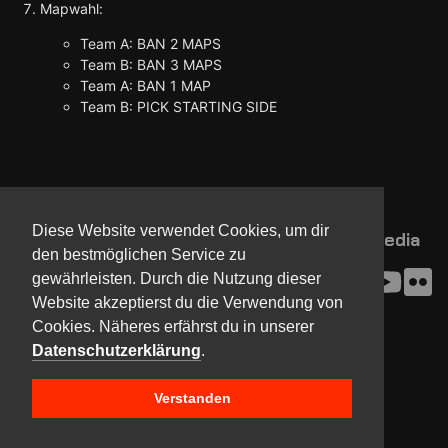
Mapwahl:
Team A: BAN 2 MAPS
Team B: BAN 3 MAPS
Team A: BAN 1 MAP
Team B: PICK STARTING SIDE
Diese Website verwendet Cookies, um dir
NorthCon
Updates
Community
Media
den bestmöglichen Service zu
Kontakt
Impressum
gewährleisten. Durch die Nutzung dieser
Presse
AGB
Website akzeptierst du die Verwendung von
Verein
Datenschutz
Cookies. Näheres erfährst du in unserer
Datenschutzerklärung
.
Copyright © 2017-2024 Team NorthCon
Verstanden
Built with
BYCEPS – a LAN party platform