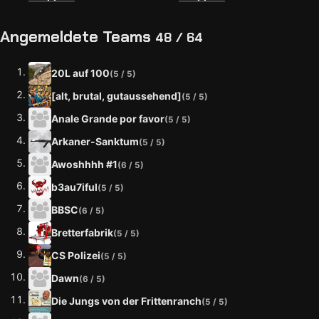
Angemeldete Teams
48 / 64
20L auf 100
(5 / 5)
[alt, brutal, gutaussehend]
(5 / 5)
Anale Grande por favor
(5 / 5)
Arkaner-Sanktum
(5 / 5)
Awoshhhh #1
(6 / 5)
b3au7iful
(5 / 5)
BBSC
(6 / 5)
Bretterfabrik
(5 / 5)
CS Polizei
(5 / 5)
Dawn
(6 / 5)
Die Jungs von der Frittenranch
(5 / 5)