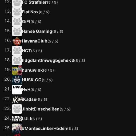
FC Strafbier
(5 / 5)
Fiat Nox
(6 / 5)
GiFt
(5 / 5)
Hanse Gaming
(6 / 5)
HavanaClub
(5 / 5)
HCT
(5 / 5)
hdgdlahttmwqgbgehe<3
(5 / 5)
huhuwink
(6 / 5)
HUSK.GG
(5 / 5)
HvH
(5 / 5)
iKadse
(5 / 5)
JibbitEinscheißen
(5 / 5)
LULI
(6 / 5)
#MontesLinkerHoden
(5 / 5)