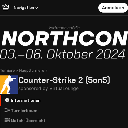
Anmelden
Navigation
Vorfreude auf die
Turniere
Hauptturniere
Counter-Strike 2 (5on5)
sponsored by VirtuaLounge
Informationen
Turnierbaum
Match-Übersicht