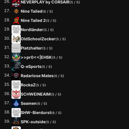
NEVERPLAY by CORSAIR
(5 / 5)
Nine Tailed
(6 / 5)
Nine Tailed 2
(5 / 5)
Nordländer
(5 / 5)
OldSchoolZocker
(5 / 5)
Platzhalter
(5 / 5)
>>pr0<<|EHSK
(5 / 5)
Q-eSports
(5 / 5)
Radarlose Mates
(6 / 5)
RockaZ
(5 / 5)
SCHWEINEAIM
(5 / 5)
Seamen
(6 / 5)
SHW-Bierdurst
(6 / 5)
SPK-outside
(5 / 5)