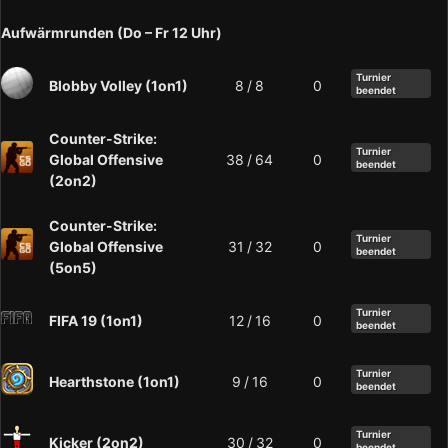
Aufwärmrunden (Do – Fr 12 Uhr)
Turnier
Blobby Volley (1on1)
8 / 8
0
beendet
Counter-Strike:
Turnier
Global Offensive
38 / 64
0
beendet
(2on2)
Counter-Strike:
Turnier
Global Offensive
31 / 32
0
beendet
(5on5)
Turnier
FIFA 19 (1on1)
12 / 16
0
beendet
Turnier
Hearthstone (1on1)
9 / 16
0
beendet
Turnier
Kicker (2on2)
30 / 32
0
beendet