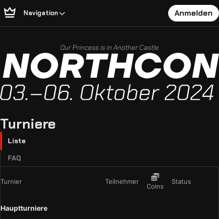
Anmelden
Navigation
Our Princess is in Another Castle
Turniere
Liste
FAQ
Turnier
Teilnehmer
Status
Coins
Hauptturniere