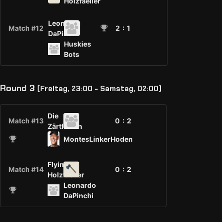
Holzfaeller
Leonardo
Match #12
2
: 1
DaPinchi
Huskies
Bots
Round 3
(Freitag, 23:00 - Samstag, 02:00)
Die
Match #13
0 :
2
Zärtlichen
MontesLinkerHoden
Flying
Match #14
0 :
2
Holzfaeller
Leonardo
DaPinchi