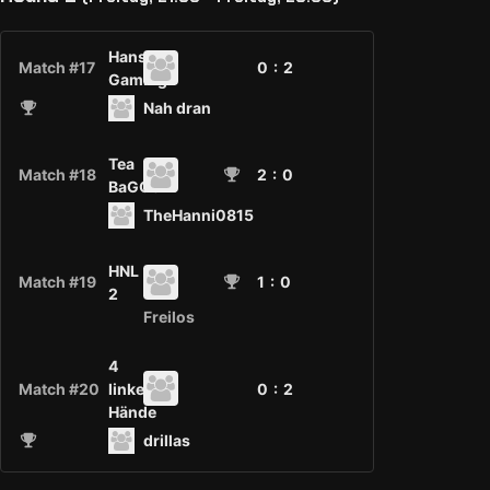
Hanse
Match #17
0 :
2
Gaming
Nah dran
Tea
Match #18
2
: 0
BaGGerZ
TheHanni0815
HNL
Match #19
1
: 0
2
Freilos
4
Match #20
linke
0 :
2
Hände
drillas