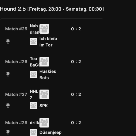
Round 2.5
(Freitag, 23:00 - Samstag, 00:30)
Nah
Match #25
0 :
2
dran
Ich bleib
im Tor
Tea
Match #26
0 :
2
BaGGerZ
Huskies
Bots
HNL
Match #27
0 :
2
2
SPK
Match #28
drillas
0 :
2
Düsenjeep