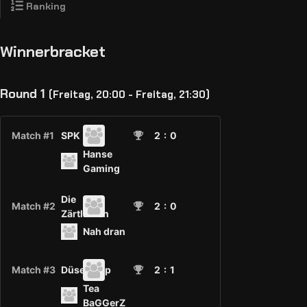
Ranking
Winnerbracket
Round 1
(Freitag, 20:00 - Freitag, 21:30)
Match #1
SPK
2
: 0
Hanse
Gaming
Die
Match #2
2
: 0
Zärtlichen
Nah dran
Match #3
Düsenjeep
2
: 1
Tea
BaGGerZ