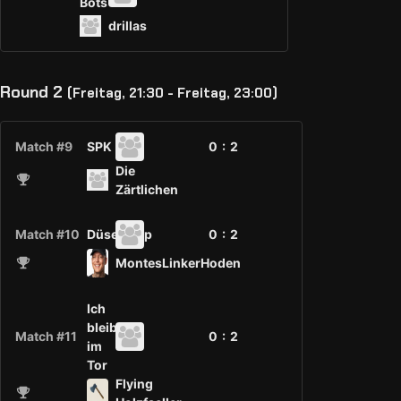
Bots
drillas
Round 2
(Freitag, 21:30 - Freitag, 23:00)
Match #9
SPK
0 :
2
Die
Zärtlichen
Match #10
Düsenjeep
0 :
2
MontesLinkerHoden
Ich
bleib
Match #11
0 :
2
im
Tor
Flying