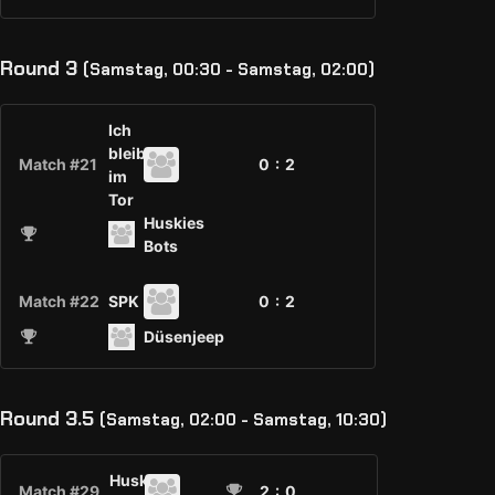
Round 3
(Samstag, 00:30 - Samstag, 02:00)
Ich
bleib
Match #21
0 :
2
im
Tor
Huskies
Bots
Match #22
SPK
0 :
2
Düsenjeep
Round 3.5
(Samstag, 02:00 - Samstag, 10:30)
Huskies
Match #29
2
: 0