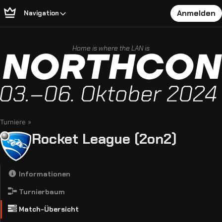
Anmelden
Navigation
Home is where the LAN is
Turniere
Rocket League (2on2)
Informationen
Turnierbaum
Match-Übersicht