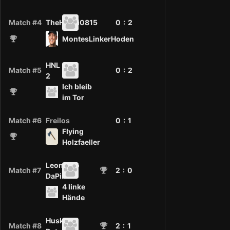
Match #4
TheHanni0815
0 :
2
MontesLinkerHoden
HNL
Match #5
0 :
2
2
Ich bleib
im Tor
Match #6
Freilos
0 :
1
Flying
Holzfaeller
Leonardo
Match #7
2
: 0
DaPinchi
4 linke
Hände
Huskies
Match #8
2
: 1