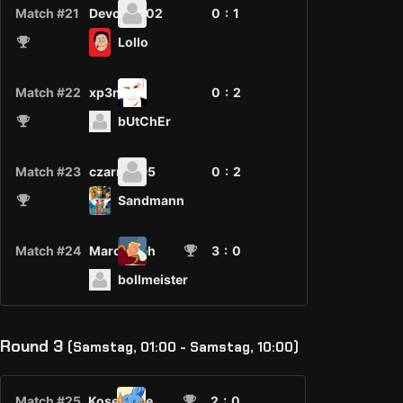
Match #21
Devon3002
0 :
1
Lollo
Match #22
xp3n
0 :
2
bUtChEr
Match #23
czarny395
0 :
2
Sandmann
Match #24
MarcoMeh
3
: 0
bollmeister
Round 3
(Samstag, 01:00 - Samstag, 10:00)
Match #25
Kosename
2
: 0