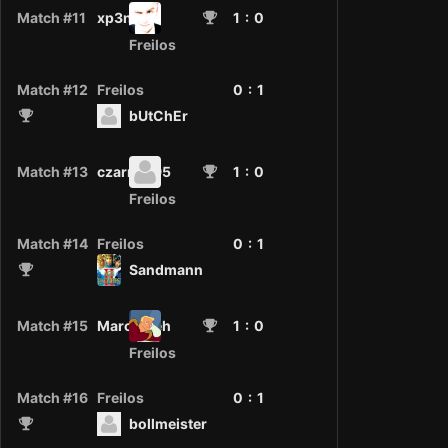
Match #11
xp3n
1
: 0
Freilos
Match #12
Freilos
0 :
1
bUtChEr
Match #13
czarny395
1
: 0
Freilos
Match #14
Freilos
0 :
1
Sandmann
Match #15
MarcoMeh
1
: 0
Freilos
Match #16
Freilos
0 :
1
bollmeister