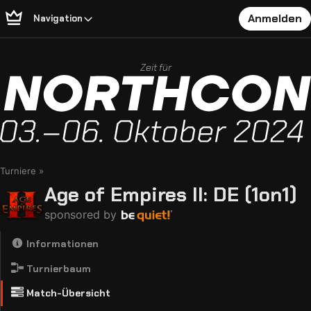
Anmelden
Navigation
Zeit für
Turniere
Age of Empires II: DE (1on1)
sponsored by
Informationen
Turnierbaum
Match-Übersicht