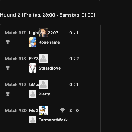
Round 2
(Freitag, 23:00 - Samstag, 01:00)
Match #17
LightStar2207
0 :
1
Kosename
Match #18
FrZ3n0
0 :
2
Stuardlove
Match #19
tiM.s
0 :
1
Pletty
Match #20
MoX
2
: 0
FarmeratWork