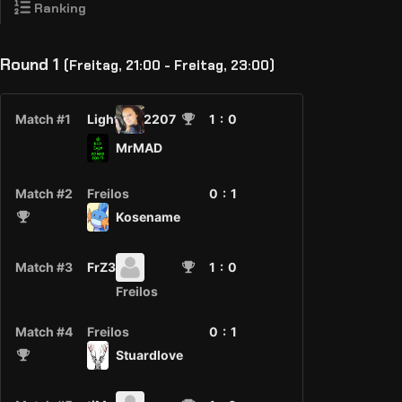
Ranking
Round 1
(Freitag, 21:00 - Freitag, 23:00)
Match #1
LightStar2207
1
: 0
MrMAD
Match #2
Freilos
0 :
1
Kosename
Match #3
FrZ3n0
1
: 0
Freilos
Match #4
Freilos
0 :
1
Stuardlove