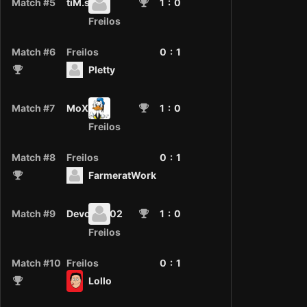
Match #5
tiM.s
1
: 0
Freilos
Match #6
Freilos
0 :
1
Pletty
Match #7
MoX
1
: 0
Freilos
Match #8
Freilos
0 :
1
FarmeratWork
Match #9
Devon3002
1
: 0
Freilos
Match #10
Freilos
0 :
1
Lollo