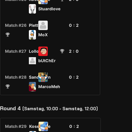
Stuardlove
Match #26
Pletty
0 :
2
MoX
Match #27
Lollo
2
: 0
bUtChEr
Match #28
Sandmann
0 :
2
MarcoMeh
Round 4
(Samstag, 10:00 - Samstag, 12:00)
Match #29
Kosename
0 :
2