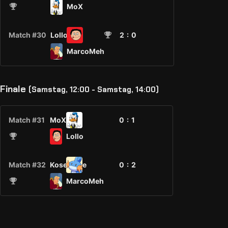
MoX
Match #30
Lollo
2
: 0
MarcoMeh
Finale
(Samstag, 12:00 - Samstag, 14:00)
Match #31
MoX
0 :
1
Lollo
Match #32
Kosename
0 :
2
MarcoMeh