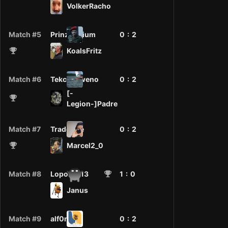
VolkerRacho
Match #5
Prinz_Valium
0 :
2
KoalsFritz
Match #6
Tekcityaweno
0 :
2
[-
Legion-]Padre
Match #7
Traderjoe
0 :
2
Marcel2_0
Match #8
Loponka13
1
: 0
Janus
Match #9
alf0mat
0 :
2