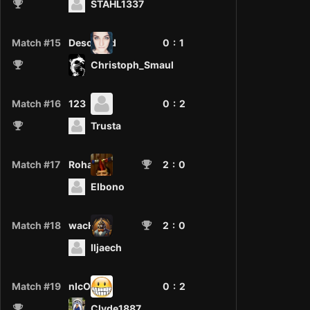
STAHL1337
Match #15
Desolated
0 :
1
Christoph_Smaul
Match #16
123
0 :
2
Trusta
Match #17
RohanM
2
: 0
Elbono
Match #18
wacH7L
2
: 0
Iljaech
Match #19
nIcO.de
0 :
2
Clyde1887