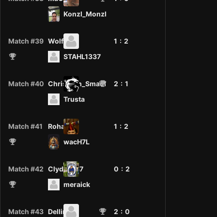
Konzl_Monzl
Match #39
Wolf97
1 :
2
STAHL1337
Match #40
Christoph_Smaul
2
: 1
Trusta
Match #41
RohanM
1 :
2
wacH7L
Match #42
Clyde1887
0 :
2
meraick
Match #43
Dellingr
2
: 0