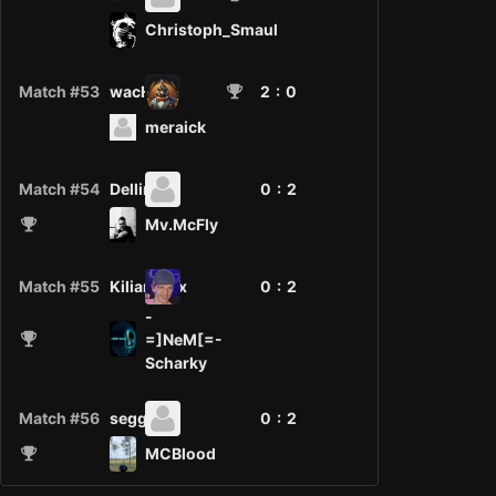
Christoph_Smaul
Match #53
wacH7L
2
: 0
meraick
Match #54
Dellingr
0 :
2
Mv.McFly
Match #55
KilianFelix
0 :
2
-
=]NeM[=-
Scharky
Match #56
seggerix
0 :
2
MCBlood