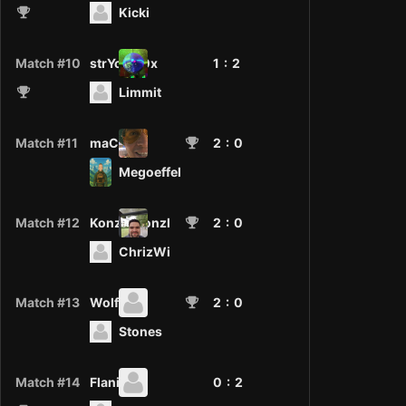
Kicki
Match #10
strYchni0x
1 :
2
Limmit
Match #11
maCe
2
: 0
Megoeffel
Match #12
Konzl_Monzl
2
: 0
ChrizWi
Match #13
Wolf97
2
: 0
Stones
Match #14
Flanix
0 :
2