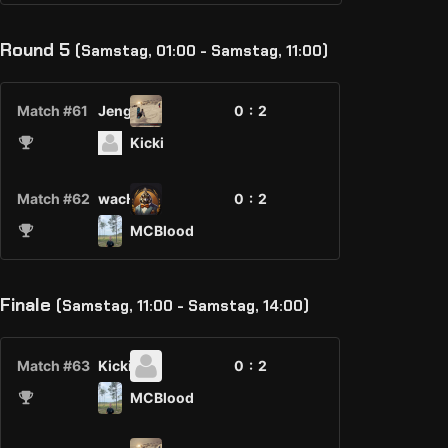
Round 5
(Samstag, 01:00 - Samstag, 11:00)
Match #61
Jengo
0 :
2
Kicki
Match #62
wacH7L
0 :
2
MCBlood
Finale
(Samstag, 11:00 - Samstag, 14:00)
Match #63
Kicki
0 :
2
MCBlood