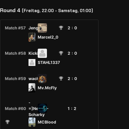
Round 4
(Freitag, 22:00 - Samstag, 01:00)
Match #57
Jengo
2
: 0
Marcel2_0
Match #58
Kicki
2
: 0
STAHL1337
Match #59
wacH7L
2
: 0
Mv.McFly
-
Match #60
=]NeM[=-
1 :
2
Scharky
MCBlood