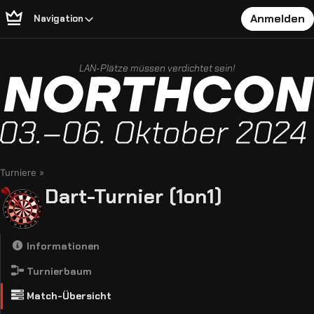
Anmelden
Navigation
LAN-Plätze müssen verdichtet sein!
Turniere
Dart-Turnier (1on1)
Informationen
Turnierbaum
Match-Übersicht