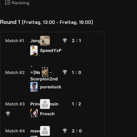
Ranking
Round 1
(Freitag, 13:00 - Freitag, 16:00)
Match #1
Jengo
2
: 1
SpeedYxP
-
Match #2
=]NeM[=-
1
: 0
Scorpion2nd
puresluck
Match #3
PrinceBobsin
1 :
2
Frosch
Match #4
maveng.
2
: 0