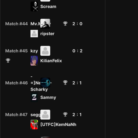
Scream
Match #44
Mv.McFly
2
: 0
ripster
Match #45
kzy
0 :
2
KilianFelix
-
Match #46
=]NeM[=-
2
: 1
Scharky
Sammy
Match #47
seggerix
2
: 1
[UTFC]KemNaNh