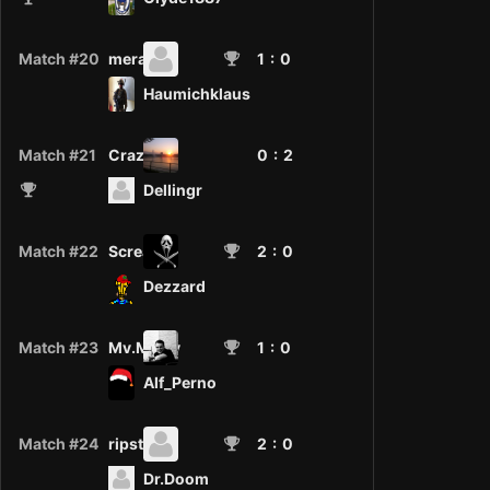
Match #20
meraick
1
: 0
Haumichklaus
Match #21
Crazy.
0 :
2
Dellingr
Match #22
Scream
2
: 0
Dezzard
Match #23
Mv.McFly
1
: 0
Alf_Perno
Match #24
ripster
2
: 0
Dr.Doom