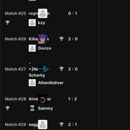
Match #25
royrobsen
0 :
1
kzy
Match #26
KilianFelix
2
: 0
Gonzo
-
Match #27
=]NeM[=-
2
: 0
Scharky
Atlantikdiver
Match #28
A!mLooSer
1 :
2
Sammy
Match #29
seggerix
2
: 1