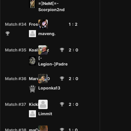
=]NeM[=-
Scorpion2nd
Match #34
Frosch
1 :
2
maveng.
Match #35
KoalsFritz
2
: 0
[-
Legion-]Padre
Match #36
Marcel2_0
2
: 0
Loponka13
Match #37
Kicki
2
: 0
Limmit
Match #38
maCe
1
: 0