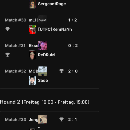
SergeantRage
Match #30
mL16
1 :
2
[UTFC]KemNaNh
Match #31
Ekseh
0 :
2
ReDRuM
Match #32
MCBlood
2
: 0
Sado
Round 2
(Freitag, 16:00 - Freitag, 19:00)
Match #33
Jengo
2
: 1
-