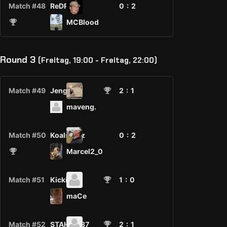
Match #48
ReDRuM
0 :
2
MCBlood
Round 3
(Freitag, 19:00 - Freitag, 22:00)
Match #49
Jengo
2
: 1
maveng.
Match #50
KoalsFritz
0 :
2
Marcel2_0
Match #51
Kicki
1
: 0
maCe
Match #52
STAHL1337
2
: 1