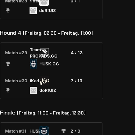
Match #28
riffelN.N
0 :
1
doRfUlZ
Round 4
(Freitag, 02:30 - Freitag, 11:00)
Team
Match #29
4 :
13
PROPADS.GG
HUSK.GG
Match #30
iKadse
7 :
13
doRfUlZ
Finale
(Freitag, 11:00 - Freitag, 12:30)
Match #31
HUSK.GG
2
: 0