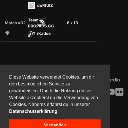
doRfUlZ
Team
Match #32
6 :
13
PROPADS.GG
iKadse
Diese Website verwendet Cookies, um dir
NorthCon
Updates
Community
Media
den bestmöglichen Service zu
Kontakt
Impressum
gewährleisten. Durch die Nutzung dieser
Presse
AGB
Website akzeptierst du die Verwendung von
Verein
Datenschutz
Cookies. Näheres erfährst du in unserer
Datenschutzerklärung
.
Copyright © 2017-2024 Team NorthCon
Verstanden