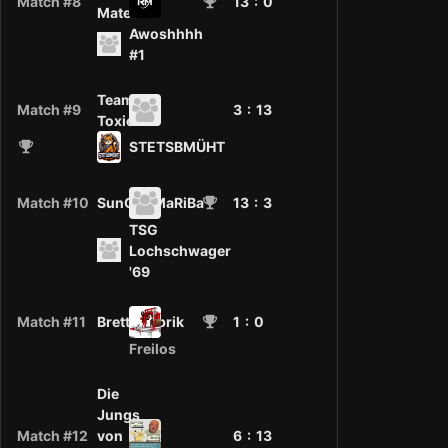
Match #8
13
: 0
Mates
Awoshhhh
#1
Team
Match #9
3 :
13
Toxic
STETSBMÜHT
Match #10
SunChoMaRiBa
13
: 3
TSG
Lochschwager
'69
Match #11
Bretterfabrik
1
: 0
Freilos
Die
Jungs
Match #12
von
6 :
13