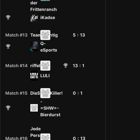
der
Frittenranch
iKadse
Match #13
TeamTüchtig
5 :
13
Q-
eSports
Match #14
riffelN.N
13
: 1
LULI
Match #15
DieSuperKiller!
0 :
1
-
=SHW=-
Bierdurst
Jede
Person
Match #16
0 :
13