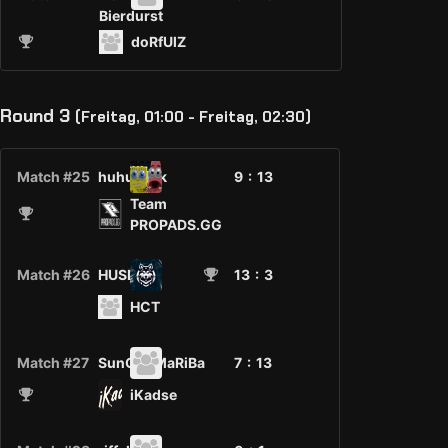
Bierdurst
doRfUlZ
Round 3
(Freitag, 01:00 - Freitag, 02:30)
Match #25
huhuwink
9 :
13
Team
PROPADS.GG
Match #26
HUSK.GG
13
: 3
HCT
Match #27
SunChoMaRiBa
7 :
13
iKadse