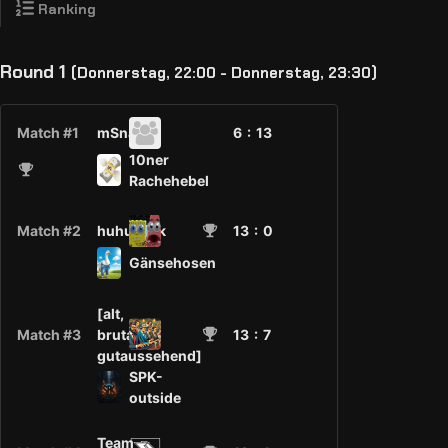
Ranking
Round 1
(Donnerstag, 22:00 - Donnerstag, 23:30)
Match #1
mSnacks
6 :
13
10ner
Rachehebel
Match #2
huhuwink
13
: 0
Gänsehosen
[alt,
Match #3
brutal,
13
: 7
gutaussehend]
SPK-
outside
Team