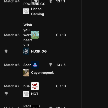
Match #4
13
: 1
PROPADS.GG
Hanse
Gaming
Wish
you
Match #5
were
0 :
13
beer!
2.0
HUSK.GG
Match #6
Seamen
13
: 5
Cayennepeek
Match #7
b3au7iful
0 :
13
HCT
Radarlose