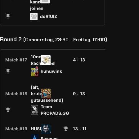
kann
joinen
doRfUlZ
Round 2
(Donnerstag, 23:30 - Freitag, 01:00)
10ner
Match #17
4 :
13
Rachehebel
huhuwink
[alt,
Match #18
brutal,
9 :
13
gutaussehend]
Team
PROPADS.GG
Match #19
HUSK.GG
13
: 11
Seamen