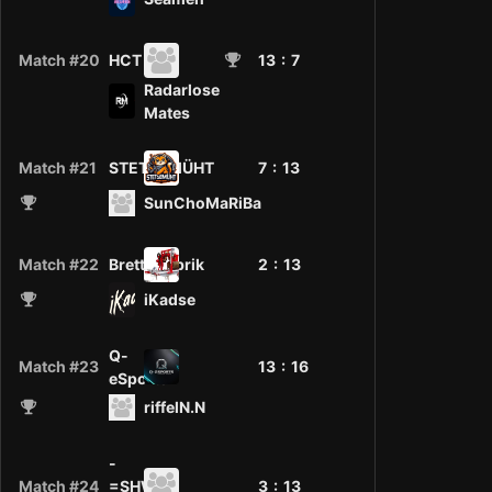
Match #20
HCT
13
: 7
Radarlose
Mates
Match #21
STETSBMÜHT
7 :
13
SunChoMaRiBa
Match #22
Bretterfabrik
2 :
13
iKadse
Q-
Match #23
13 :
16
eSports
riffelN.N
-
Match #24
=SHW=-
3 :
13