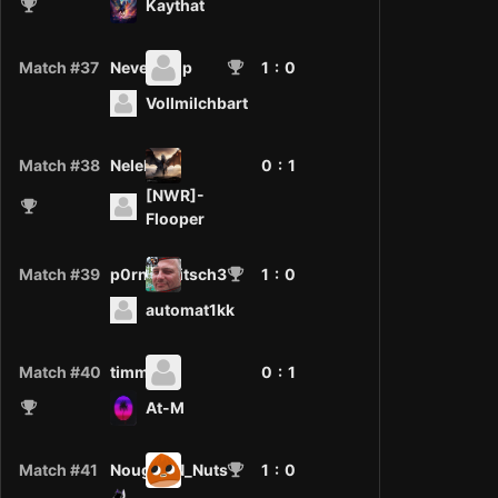
Kaythat
Match #37
NeverDrop
1
: 0
Vollmilchbart
Match #38
Nelelex
0 :
1
[NWR]-
Flooper
Match #39
p0rn0p3itsch3
1
: 0
automat1kk
Match #40
timmi
0 :
1
At-M
Match #41
Nougat_N_Nuts
1
: 0