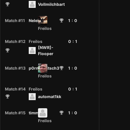
Vollmilchbart
Match #11
Nelelex
1
: 0
Freilos
Match #12
Freilos
0 :
1
[NWR]-
Flooper
Match #13
p0rn0p3itsch3
1
: 0
Freilos
Match #14
Freilos
0 :
1
automat1kk
Match #15
timmi
1
: 0
Freilos