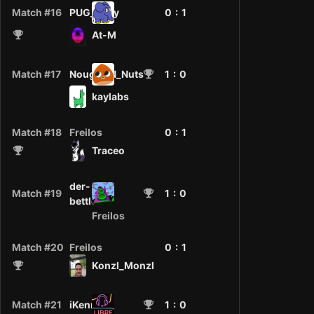
Match #16
PUG_Bully
0 :
1
At-M
Match #17
Nougat_N_Nuts
1
: 0
kaylabs
Match #18
Freilos
0 :
1
Traceo
der-
Match #19
1
: 0
bettler
Freilos
Match #20
Freilos
0 :
1
Konzl_Monzl
Match #21
iKennen
1
: 0