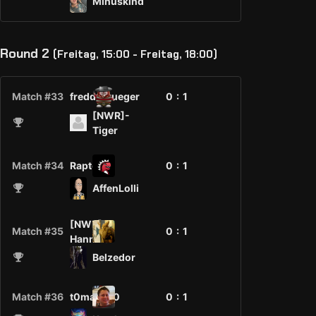
Minuskind
Round 2
(Freitag, 15:00 - Freitag, 18:00)
Match #33
freddykrueger
0 :
1
[NWR]-
Tiger
Match #34
Raptorz
0 :
1
AffenLolli
[NWR]-
Match #35
0 :
1
Hannibal
Belzedor
Match #36
t0mat000
0 :
1