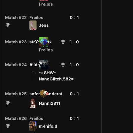
Freilos
Match #22
Freilos
0 :
1
Jens
Match #23
strYchni0x
1
: 0
Freilos
Match #24
Alldris
1
: 0
-=SHW-
NanoGlitch.582=-
Match #25
soferzulonderat
0 :
1
Hanni2811
Match #26
Freilos
0 :
1
m4nifold