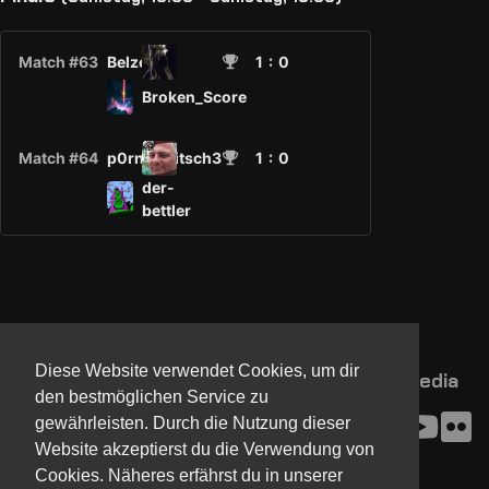
Match #63
Belzedor
1
: 0
Broken_Score
Match #64
p0rn0p3itsch3
1
: 0
der-
bettler
Diese Website verwendet Cookies, um dir
NorthCon
Updates
Community
Media
den bestmöglichen Service zu
Kontakt
Impressum
gewährleisten. Durch die Nutzung dieser
Presse
AGB
Website akzeptierst du die Verwendung von
Verein
Datenschutz
Cookies. Näheres erfährst du in unserer