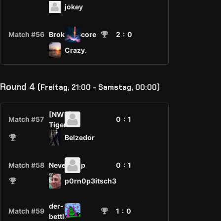
jokey
Match #56
Broken_Score
2
: 0
Crazy.
Round 4
(Freitag, 21:00 - Samstag, 00:00)
[NWR]-
Match #57
0 :
1
Tiger
Belzedor
Match #58
NeverDrop
0 :
1
p0rn0p3itsch3
der-
Match #59
1
: 0
bettler