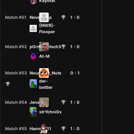
Kaythat
Match #51
NeverDrop
1
: 0
[NWR]-
Flooper
Match #52
p0rn0p3itsch3
1
: 0
At-M
Match #53
Nougat_N_Nuts
0 :
1
der-
bettler
Match #54
Jens
1
: 0
strYchni0x
Match #55
Hanni2811
1
: 0