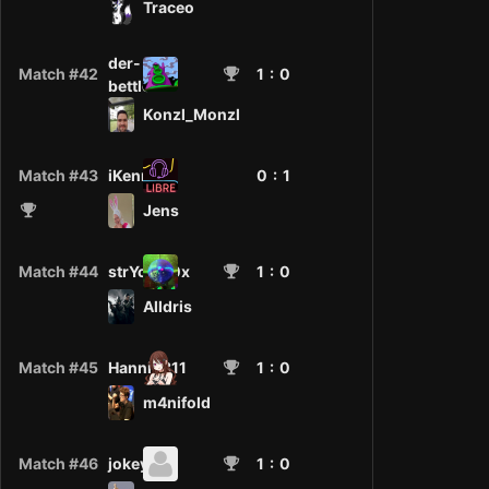
Traceo
der-
Match #42
1
: 0
bettler
Konzl_Monzl
Match #43
iKennen
0 :
1
Jens
Match #44
strYchni0x
1
: 0
Alldris
Match #45
Hanni2811
1
: 0
m4nifold
Match #46
jokey
1
: 0