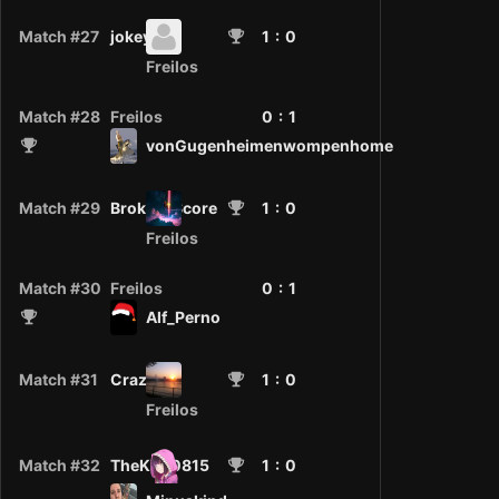
Match #27
jokey
1
: 0
Freilos
Match #28
Freilos
0 :
1
vonGugenheimenwompenhome
Match #29
Broken_Score
1
: 0
Freilos
Match #30
Freilos
0 :
1
Alf_Perno
Match #31
Crazy.
1
: 0
Freilos
Match #32
TheKira0815
1
: 0