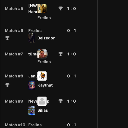
[NWR]-
Match #5
1
: 0
Hannibal
Freilos
Match #6
Freilos
0 :
1
Belzedor
Match #7
t0mat000
1
: 0
Freilos
Match #8
Janus
0 :
1
Kaythat
Match #9
NeverDrop
1
: 0
Silias
Match #10
Freilos
0 :
1