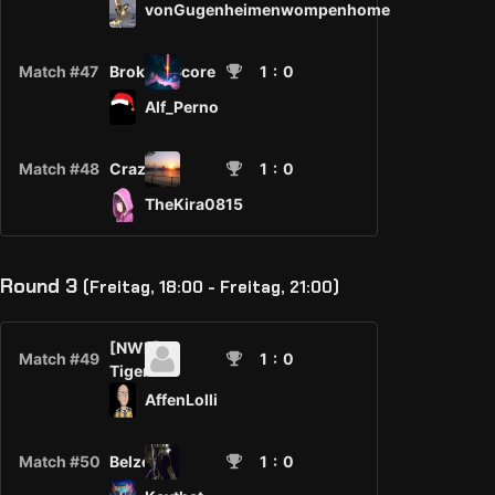
vonGugenheimenwompenhome
Match #47
Broken_Score
1
: 0
Alf_Perno
Match #48
Crazy.
1
: 0
TheKira0815
Round 3
(Freitag, 18:00 - Freitag, 21:00)
[NWR]-
Match #49
1
: 0
Tiger
AffenLolli
Match #50
Belzedor
1
: 0