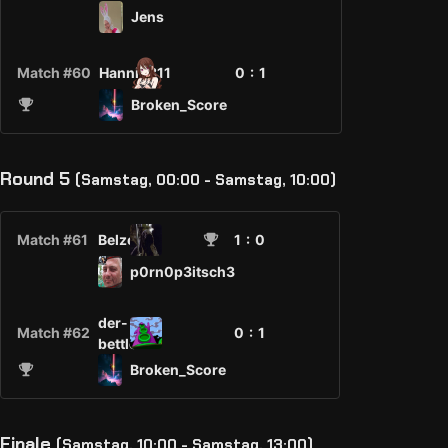
Jens
Match #60
Hanni2811
0 :
1
Broken_Score
Round 5
(Samstag, 00:00 - Samstag, 10:00)
Match #61
Belzedor
1
: 0
p0rn0p3itsch3
der-
Match #62
0 :
1
bettler
Broken_Score
Finale
(Samstag, 10:00 - Samstag, 13:00)