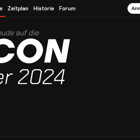
e
Zeitplan
Historie
Forum
An
eude auf die