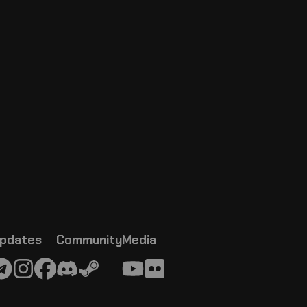
pdates
Community
Media