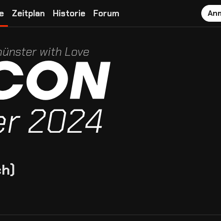
e
Zeitplan
Historie
Forum
An
ünster with Love
ch)