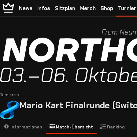
News
Infos
Sitzplan
Merch
Shop
Turnier
From Neum
Turniere
Mario Kart Finalrunde (Swit
Informationen
Match-Übersicht
Ranking