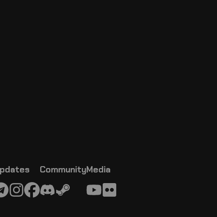
pdates
Community
Media