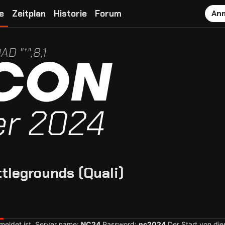
e
Zeitplan
Historie
Forum
An
AD "*",8,1
tlegrounds (Quali)
eldet ist. Server name:
NC24
Password:
nc2024
Der Start von di