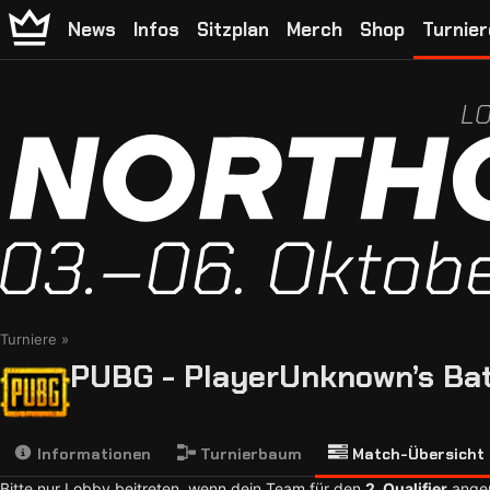
News
Infos
Sitzplan
Merch
Shop
Turnier
LO
Turniere
PUBG - PlayerUnknown’s Bat
Informationen
Turnierbaum
Match-Übersicht
Bitte nur Lobby beitreten, wenn dein Team für den
2. Qualifier
angem