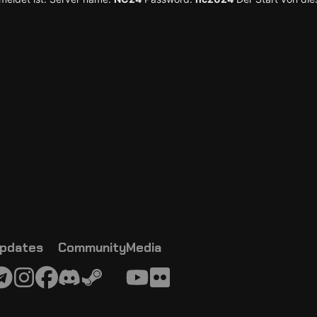
pdates
Community
Media