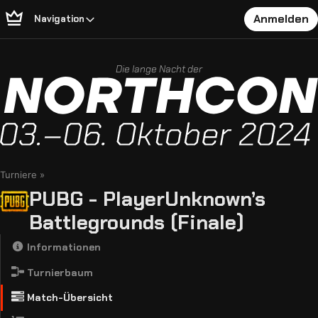
Anmelden
Navigation
Die lange Nacht der
Turniere
PUBG - PlayerUnknown’s
Battlegrounds (Finale)
Informationen
Turnierbaum
Match-Übersicht