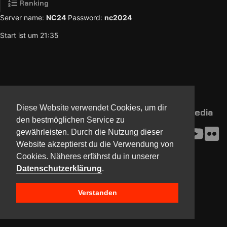
Ranking
Server name:
NC24
Password:
nc2024
Start ist um 21:35
Diese Website verwendet Cookies, um dir
NorthCon
Updates
Community
Media
den bestmöglichen Service zu
Kontakt
Impressum
gewährleisten. Durch die Nutzung dieser
Presse
AGB
Website akzeptierst du die Verwendung von
Verein
Datenschutz
Cookies. Näheres erfährst du in unserer
Datenschutzerklärung
.
Copyright © 2017-2024 Team NorthCon
Verstanden
Built with
BYCEPS – a LAN party platform